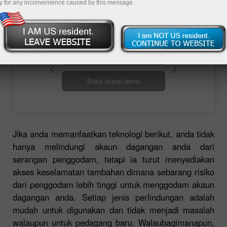
mempunyai tahap perlindungan bank .
y for any inconvenience caused by this message.
Buka akaun perdagangan
Buka akaun demo
Jika anda memanfaatkan teknologi berikut, anda tidak
hanya melindungi akaun dagangan anda dari
serangan penggodam, tetapi ia turut menyediakan
akses keselamatan tambahan dimana sebarang risiko
dari penggodam lebih tinggi untuk menggodam akaun
dagangan anda. Setiap jenis perlindungan adalah
mudah untuk digunakan dan tidak menjadi masalah
walaupun untuk pedagang baru. Walaubagimanapun,