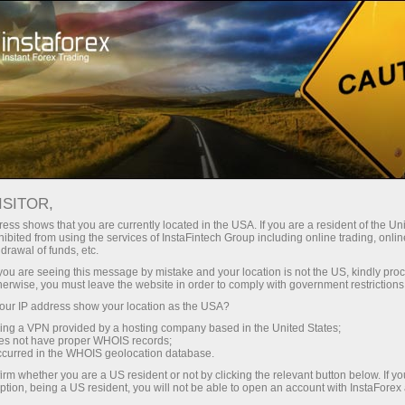
Untuk Pedagang
Syarat Dagangan
Keselamatan bersama InstaForex
ISITOR,
ess shows that you are currently located in the USA. If you are a resident of the Uni
Keselamatan bersama
ibited from using the services of InstaFintech Group including online trading, online
drawal of funds, etc.
InstaForex
k you are seeing this message by mistake and your location is not the US, kindly pro
herwise, you must leave the website in order to comply with government restrictions
ur IP address show your location as the USA?
Membuka akaun bersama Syarikat InstaForex,
sing a VPN provided by a hosting company based in the United States;
pelanggan akan menerima perlindungan
oes not have proper WHOIS records;
sepenuhnya dalam aspek kewangan dan
occurred in the WHOIS geolocation database.
teknikal .Selain itu, sebahagian besar teknologi
irm whether you are a US resident or not by clicking the relevant button below. If y
yang digunakan oleh Syarikat InstaForex
ption, being a US resident, you will not be able to open an account with InstaForex