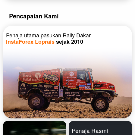
Pencapaian Kami
Penaja utama pasukan Rally Dakar
InstaForex Loprais
sejak 2010
Penaja Rasmi