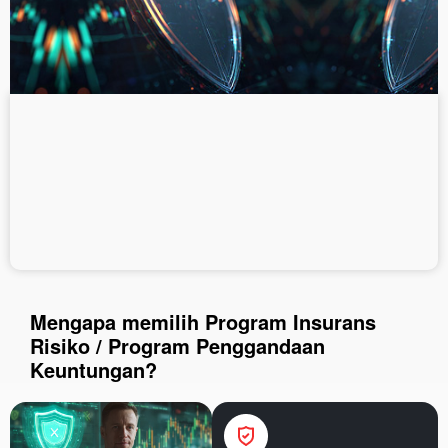
Deposit wang
Pengeluaran wang
Mengapa memilih Program Insurans
Risiko / Program Penggandaan
Keuntungan?