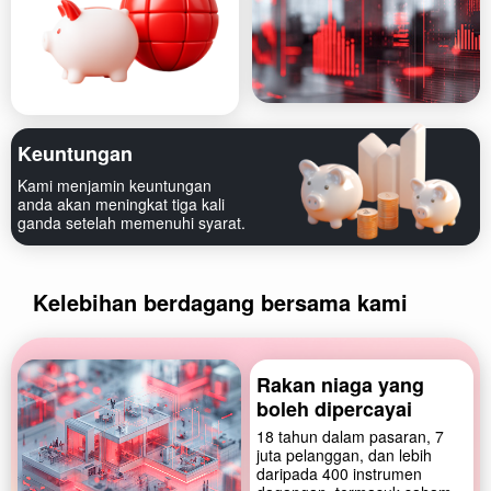
Keuntungan
Kami menjamin keuntungan
anda akan meningkat tiga kali
ganda setelah memenuhi syarat.
Kelebihan berdagang bersama kami
Rakan niaga yang
boleh dipercayai
18 tahun dalam pasaran, 7
juta pelanggan, dan lebih
daripada 400 instrumen