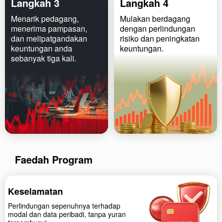
Langkah 3
Langkah 4
Menarik pedagang,
Mulakan berdagang
menerima pampasan,
dengan perlindungan
dan melipatgandakan
risiko dan peningkatan
keuntungan anda
keuntungan.
sebanyak tiga kali.
Faedah Program
Keselamatan
Perlindungan sepenuhnya terhadap
modal dan data peribadi, tanpa yuran