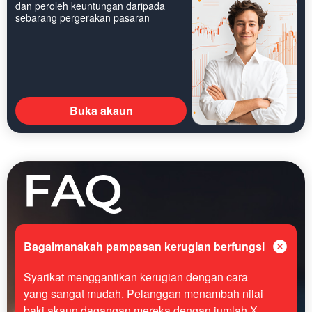
dan peroleh keuntungan daripada
sebarang pergerakan pasaran
Buka akaun
Bagaimanakah pampasan kerugian berfungsi
Syarikat menggantikan kerugian dengan cara
yang sangat mudah. Pelanggan menambah nilai
baki akaun dagangan mereka dengan jumlah X