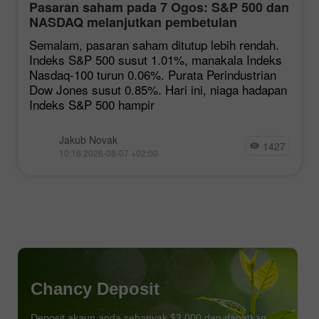
Pasaran saham pada 7 Ogos: S&P 500 dan
NASDAQ melanjutkan pembetulan
Semalam, pasaran saham ditutup lebih rendah.
Indeks S&P 500 susut 1.01%, manakala Indeks
Nasdaq-100 turun 0.06%. Purata Perindustrian
Dow Jones susut 0.85%. Hari ini, niaga hadapan
Indeks S&P 500 hampir
Jakub Novak
1427
10:16 2026-08-07 +02:00
Chancy Deposit
Deposit akaun anda sebanyak $3,000 dan dapatkan