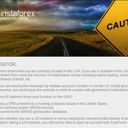
Untuk Pedagang Baru
Maklumat Berguna
ISITOR,
ess shows that you are currently located in the USA. If you are a resident of the Uni
Tips berguna dari
ibited from using the services of InstaFintech Group including online trading, online
drawal of funds, etc.
InstaForex
k you are seeing this message by mistake and your location is not the US, kindly pro
herwise, you must leave the website in order to comply with government restrictions
ur IP address show your location as the USA?
Bahan-bahan penting untuk setiap pedagang baru
sing a VPN provided by a hosting company based in the United States;
Forex boleh didapati di bahagian ini. Pada
oes not have proper WHOIS records;
bahagian ini, anda boleh mendapatkan semua
occurred in the WHOIS geolocation database.
maklumat yang diperlukan untuk menyediakan diri
irm whether you are a US resident or not by clicking the relevant button below. If y
anda untuk berdagang secara produktif dalam
ption, being a US resident, you will not be able to open an account with InstaForex