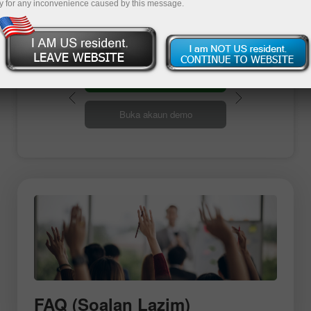
pasaran Forex
y for any inconvenience caused by this message.
Buka akaun perdagangan
Buka akaun demo
FAQ (Soalan Lazim)