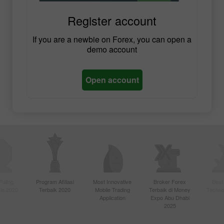
Register account
If you are a newbie on Forex, you can open a
demo account
Open account
Paling
Program Afiliasi
Most Innovative
Broker Forex
Best
sia 2020
Terbaik 2020
Mobile Trading
Terbaik di Money
Techno
Application
Expo Abu Dhabi
2025