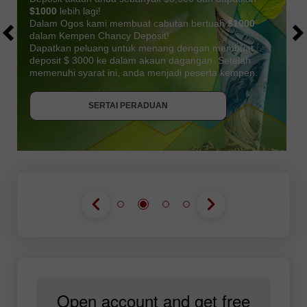
$1000
lebih lagi!
Dalam Ogos kami membuat cabutan bertuah
$1000
dalam Kempen Chancy Deposit!
Dapatkan peluang untuk menang dengan membuat
deposit $ 3000 ke dalam akaun dagangan. Setelah
memenuhi syarat ini, anda menjadi peserta kempen.
DAPATKAN BONUS
SERTAI PERADUAN
SERTAI PERADUAN
SERTAI PERADUAN
Open account and get free