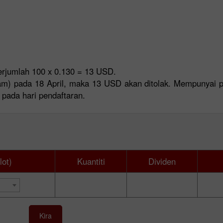
erjumlah 100 x 0.130 = 13 USD.
am) pada 18 April, maka 13 USD akan ditolak. Mempunyai 
 pada hari pendaftaran.
Bonus 30%
Chancy deposit
Bonus Kelab InstaForex
lot)
Kuantiti
Dividen
Kira