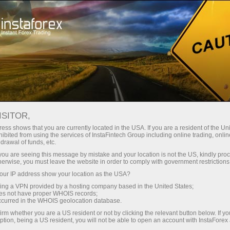
embukaan akaun segera
Platform dagangan
tuk Pedagang
Untuk Rakan
Untuk Pelabur
Kemp
Baru
Niaga
ISITOR,
ess shows that you are currently located in the USA. If you are a resident of the Uni
ibited from using the services of InstaFintech Group including online trading, online
drawal of funds, etc.
k you are seeing this message by mistake and your location is not the US, kindly pro
herwise, you must leave the website in order to comply with government restrictions
an ini
ur IP address show your location as the USA?
rikh gaji
sing a VPN provided by a hosting company based in the United States;
SE.
oes not have proper WHOIS records;
occurred in the WHOIS geolocation database.
irm whether you are a US resident or not by clicking the relevant button below. If y
ption, being a US resident, you will not be able to open an account with InstaForex