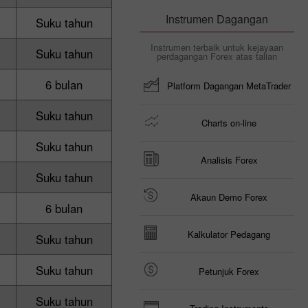
Instrumen Dagangan
Suku tahun
Instrumen terbaik untuk kejayaan
Suku tahun
perdagangan Forex atas talian
6 bulan
Platform Dagangan MetaTrader
Suku tahun
Charts on-line
Suku tahun
Analisis Forex
Suku tahun
Akaun Demo Forex
6 bulan
Kalkulator Pedagang
Suku tahun
Suku tahun
Petunjuk Forex
Suku tahun