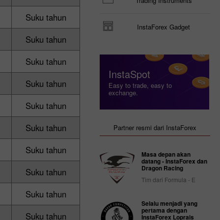
Trading Instruments
Suku tahun
InstaForex Gadget
Suku tahun
Suku tahun
InstaSpot
Suku tahun
Easy to trade, easy to
exchange.
Suku tahun
Suku tahun
Partner resmi dari InstaForex
Suku tahun
Masa depan akan
datang - InstaForex dan
Dragon Racing
Suku tahun
Tim dari Formula - E
Suku tahun
Selalu menjadi yang
pertama dengan
Suku tahun
InstaForex Loprais