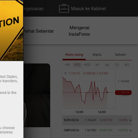
Deposit/Pengeluaran
Masuk ke Kabinet
Mengenai
en
Rehat Sebentar
InstaForex
Mata wang
Kripto
Saham
M5
M15
M30
H1
H4
D1
W1
C
1
.
1
5
4
1
0
-
0
.
0
0
0
2
0
(
-
0
.
0
2
%
)
ted States,
 transfers,
ceed to the
.
EURUSD.fx
1.15430
-0.00100
-0.09%
ou choose
GBPUSD.fx
1.34780
+0.00100
+0.07%
 anyway.