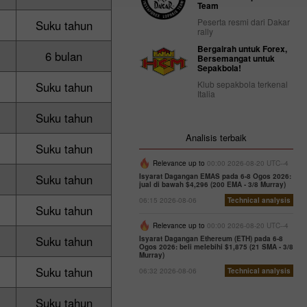
Team
Peserta resmi dari Dakar
Suku tahun
rally
Bergairah untuk Forex,
6 bulan
Bersemangat untuk
Sepakbola!
Klub sepakbola terkenal
Suku tahun
Italia
Suku tahun
Analisis terbaik
Suku tahun
Relevance up to
00:00 2026-08-20 UTC--4
Suku tahun
Isyarat Dagangan EMAS pada 6-8 Ogos 2026:
jual di bawah $4,296 (200 EMA - 3/8 Murray)
06:15 2026-08-06
Technical analysis
Suku tahun
Relevance up to
00:00 2026-08-20 UTC--4
Suku tahun
Isyarat Dagangan Ethereum (ETH) pada 6-8
Ogos 2026: beli melebihi $1,875 (21 SMA - 3/8
Murray)
Suku tahun
06:32 2026-08-06
Technical analysis
Suku tahun