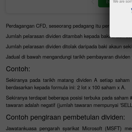
Buka akaun perdagan
We are sorr
Perdagangan CFD, seseorang pedagang itu perlu peka den
Jumlah pelarasan dividen ditambah kepada baki akaun sek
Jumlah pelarasan dividen ditolak daripada baki akaun sek
Jadual di bawah mengandungi tarikh pembayaran dividen
Contoh:
Sekiranya pada tarikh matang dividen A setiap saham #
berdasarkan kepada formula ini: 2 lot x 100 saham x A.
Sekiranya terdapat beberapa posisi terbuka pada saham #B
tawaran adalah negatif (jumlah tawaran mempunyai 'SELL-s
Contoh pengiraan pembetulan dividen:
Jawatankuasa pengarah syarikat Microsoft (MSFT) me