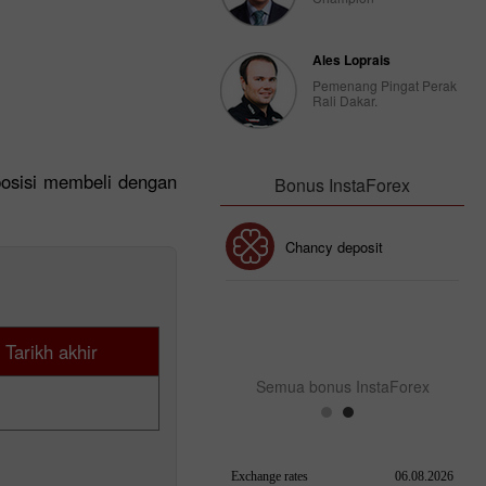
Ales Loprais
Pemenang Pingat Perak
Rali Dakar.
posisi membeli dengan
Bonus InstaForex
Bonus 30%
Chancy deposit
Bonus Kelab InstaForex
Tarikh akhir
Semua bonus InstaForex