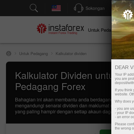
Sokongan
P
Un
Untuk Pedagang
Untuk Pedagang
Kalkulator dividen
DEAR V
Kalkulator Dividen untuk
Your IP addr
you are proh
Pedagang Forex
deposit/with
If you thin
website. Ot
Bahagian ini akan membantu anda berdagang CFD. Lam
Why does yo
mengandungi senarai dividen dan maklumat mengenai ta
- you are u
yang paling hampir dengan setiap akaun dagangan NY
- your IP d
- an error 
Please conf
the wrong o