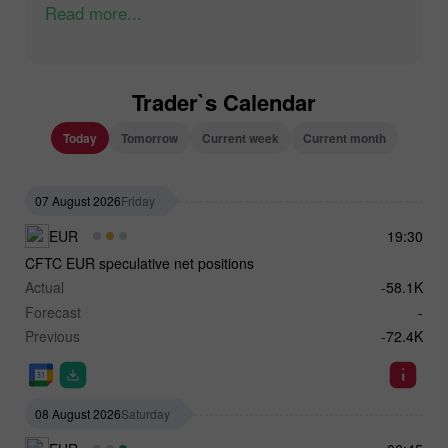
Read more...
Trader`s Calendar
Today
Tomorrow
Current week
Current month
07 August 2026
Friday
EUR
19:30
CFTC EUR speculative net positions
Actual
-58.1K
Forecast
-
Previous
-72.4K
08 August 2026
Saturday