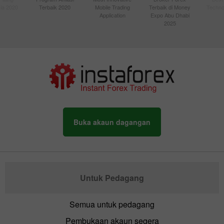
sia 2020
Terbaik 2020
Mobile Trading
Terbaik di Money
Techno
Application
Expo Abu Dhabi
2025
Buka akaun dagangan
Untuk Pedagang
Semua untuk pedagang
Pembukaan akaun segera