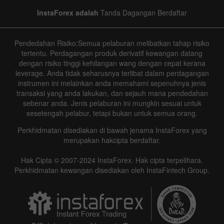
InstaForex adalah
Tanda Dagangan Berdaftar
Pendedahan Risiko:Semua pelaburan melibatkan tahap risiko
Data not found
tertentu. Perdagangan produk derivatif kewangan datang
dengan risiko tinggi kehilangan wang dengan cepat kerana
leverage. Anda tidak seharusnya terlibat dalam perdagangan
instrumen ini melainkan anda memahami sepenuhnya jenis
Details about the event
transaksi yang anda lakukan, dan sejauh mana pendedahan
sebenar anda. Jenis pelaburan ini mungkin sesuai untuk
History
sesetengah pelabur, tetapi bukan untuk semua orang.
Perkhidmatan disediakan di bawah jenama InstaForex yang
Date
Actual
Forecast
Previous
merupakan hakcipta berdaftar.
Hak Cipta © 2007-2024 InstaForex. Hak cipta terpelihara.
Perkhidmatan kewangan disediakan oleh InstaFintech Group.
Data not found