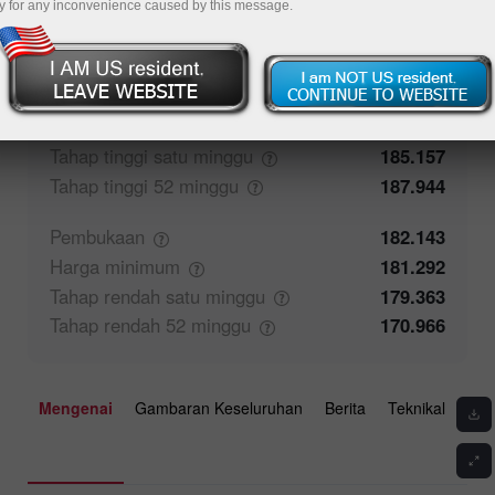
y for any inconvenience caused by this message.
50%
Maklum balas pedagang
50%
Penutupan
182.144
Harga
maksimum
182.687
Tahap tinggi satu
minggu
185.157
Tahap tinggi 52
minggu
187.944
Pembukaan
182.143
Harga
minimum
181.292
Tahap rendah satu
minggu
179.363
Tahap rendah 52
minggu
170.966
Mengenai
Gambaran Keseluruhan
Berita
Teknikal