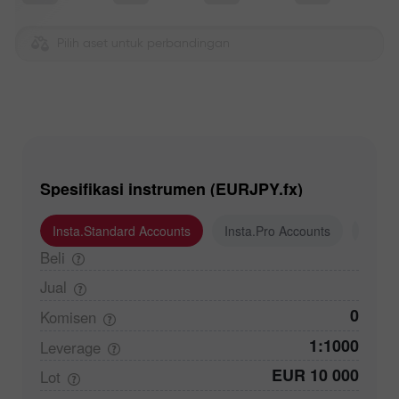
Pilih aset untuk perbandingan
Spesifikasi instrumen (EURJPY.fx)
Insta.Standard Accounts
Insta.Pro Accounts
Insta
Beli
Jual
0
Komisen
1:1000
Leverage
EUR 10 000
Lot