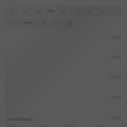
M1
M5
M15
M30
H1
H4
1D
1W
1M
Garis