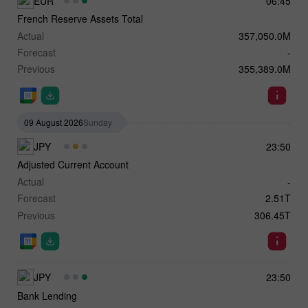
EUR
06:45
French Reserve Assets Total
Actual
357,050.0M
Forecast
-
Previous
355,389.0M
09 August 2026
Sunday
JPY
23:50
Adjusted Current Account
Actual
-
Forecast
2.51T
Previous
306.45T
JPY
23:50
Bank Lending