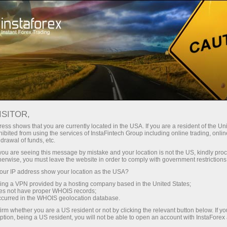
Untuk Pedagang
Syarat Dagangan
Instrumen Dagangan
EURJPY.FX
ISITOR,
ess shows that you are currently located in the USA. If you are a resident of the Uni
ibited from using the services of InstaFintech Group including online trading, online
EURJPY.fx
drawal of funds, etc.
k you are seeing this message by mistake and your location is not the US, kindly pro
herwise, you must leave the website in order to comply with government restrictions
182.523
(
%)
07 Aug 2026 20:59
ur IP address show your location as the USA?
sing a VPN provided by a hosting company based in the United States;
oes not have proper WHOIS records;
Beli
Jual
occurred in the WHOIS geolocation database.
irm whether you are a US resident or not by clicking the relevant button below. If y
182.523
182.258
ption, being a US resident, you will not be able to open an account with InstaForex