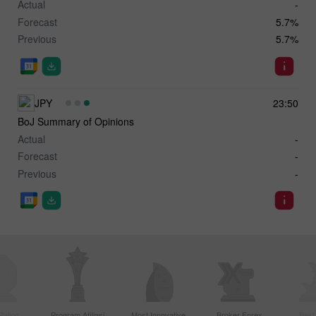
Actual
-
Forecast
5.7%
Previous
5.7%
JPY
23:50
BoJ Summary of Opinions
Actual
-
Forecast
-
Previous
-
Paling
Program Afiliasi
Most Innovative
Broker Forex
Best