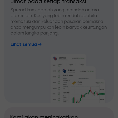
Jimat pada setiap transaksi
Spread kami adalah yang terendah antara
broker lain. Kos yang lebih rendah apabila
memasuki dan keluar dari pasaran bermakna
anda mengumpulkan lebih banyak keuntungan
dalam jangka panjang.
Lihat semua
Kami akan meningkatkan