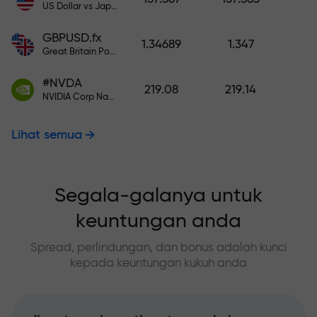
US Dollar vs Japanese Yen
GBPUSD.fx
1.34689
1.347
Great Britain Pound vs US Dollar
#NVDA
219.08
219.14
NVIDIA Corp Nasdaq Stock Exchange (Nasdaq) USD
Lihat semua
Segala-galanya untuk
keuntungan anda
Spread, perlindungan, dan bonus adalah kunci
kepada keuntungan kukuh anda