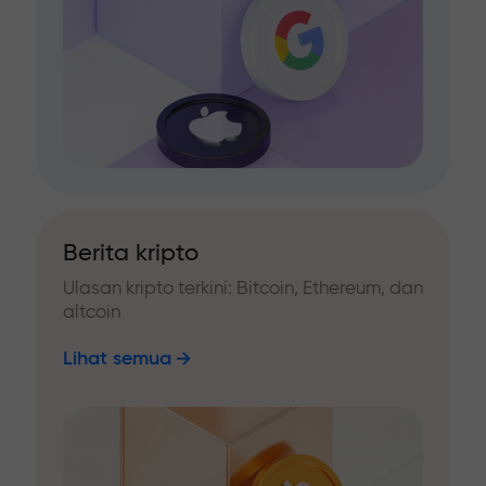
Berita kripto
Ulasan kripto terkini: Bitcoin, Ethereum, dan
altcoin
Lihat semua