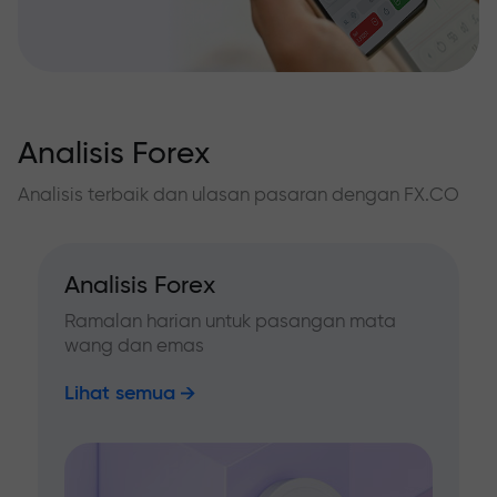
Analisis Forex
Analisis terbaik dan ulasan pasaran dengan FX.CO
Analisis Forex
Ramalan harian untuk pasangan mata
wang dan emas
Lihat semua