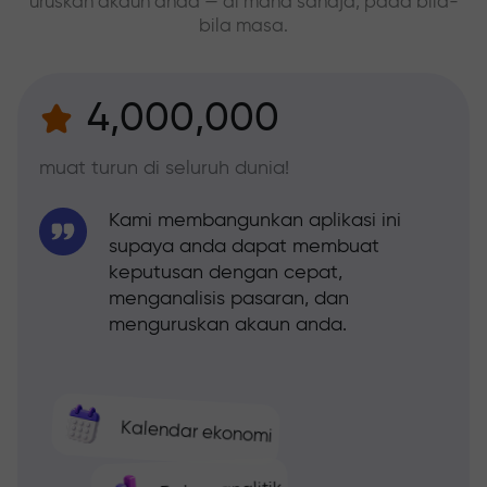
uruskan akaun anda — di mana sahaja, pada bila-
bila masa.
4,000,000
muat turun di seluruh dunia!
Kami membangunkan aplikasi ini
supaya anda dapat membuat
keputusan dengan cepat,
menganalisis pasaran, dan
menguruskan akaun anda.
Kalendar ekonomi