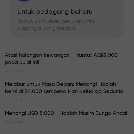
Untuk pedagang baharu
Semua yang anda perlukan untuk
dagangan yang berjaya
Atasi halangan kewangan — tuntut AS$5,000
pada Julai ini!
02.07.2026
Melabur untuk Masa Depan: Menangi Hadiah
bernilai $4,000 sempena Hari Keluarga Sedunia
01.05.2026
Menangi USD 8,000 - Hadiah Musim Bunga Anda!
02.03.2026