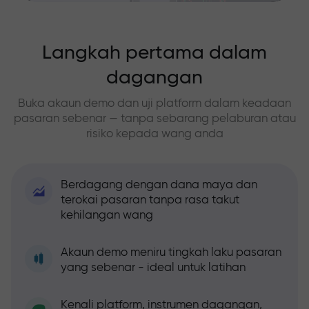
Langkah pertama dalam
dagangan
Buka akaun demo dan uji platform dalam keadaan
pasaran sebenar — tanpa sebarang pelaburan atau
risiko kepada wang anda
Berdagang dengan dana maya dan
terokai pasaran tanpa rasa takut
kehilangan wang
Akaun demo meniru tingkah laku pasaran
yang sebenar - ideal untuk latihan
Kenali platform, instrumen dagangan,