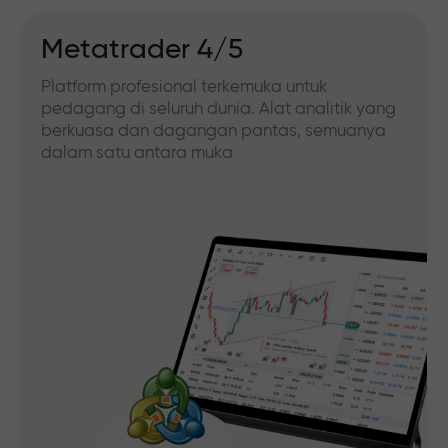
Metatrader 4/5
Platform profesional terkemuka untuk
pedagang di seluruh dunia. Alat analitik yang
berkuasa dan dagangan pantas, semuanya
dalam satu antara muka