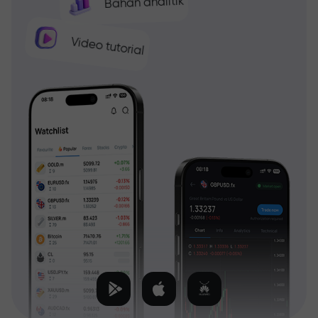
Bahan analitik
Video tutorial