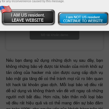
y for any inconvenience caused by this message.
Mở tài khoản giao dịch
Mở tài khoản demo
Nếu bạn đang sử dụng những dịch vụ sau đây, bạn
không những bảo vệ được tài khoản của mình khỏi sự
tấn công của hacker mà còn được cung cấp dịch vụ
bảo mật gia tăng để có thể tránh mọi rủi ro liên quan
tới hack tài khoản giao dịch. Mỗi loại bảo vệ đều rất
dễ sử dụng và không thành vấn đề với ngay cả những
người mới bắt đầu. Hơn nữa, bản thân mỗi loại bảo
vệ đều rất hiệu quả và có thể mang đến sự bảo đảm
an toàn 100% cho nguồn vốn của khách hàng trên tài