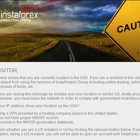
Dành cho Nhà giao dịch
Điều kiện giao dịch
An toàn với InstaForex
ISITOR,
ess shows that you are currently located in the USA. If you are a resident of the Uni
An toàn với InstaForex
ibited from using the services of InstaFintech Group including online trading, online
drawal of funds, etc.
k you are seeing this message by mistake and your location is not the US, kindly pro
Sau khi mở tài khoản với InstaForex, khách
herwise, you must leave the website in order to comply with government restrictions
hàng sẽ được hưởng dịch vụ bảo mật an toàn
ur IP address show your location as the USA?
cho tài khoản của mình cả trên phương diện tài
sing a VPN provided by a hosting company based in the United States;
chính và kỹ thuật. Cũng cần nói thêm là hầu hết
oes not have proper WHOIS records;
occurred in the WHOIS geolocation database.
các công nghệ được Công ty InstaForex sử
dụng đều có độ bảo vệ an toàn ngang với ngân
irm whether you are a US resident or not by clicking the relevant button below. If y
ption, being a US resident, you will not be able to open an account with InstaForex
hàng.