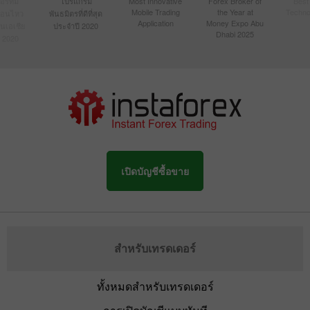
์ที่มี
โปรแกรม
Most Innovative
Forex Broker of
Best
Mobile Trading
the Year at
Techno
ื่อนไหว
พันธมิตรที่ดีที่สุด
Application
Money Expo Abu
ในเอเชีย
ประจำปี 2020
Dhabi 2025
 2020
เปิดบัญชีซื้อขาย
สำหรับเทรดเดอร์
ทั้งหมดสำหรับเทรดเดอร์