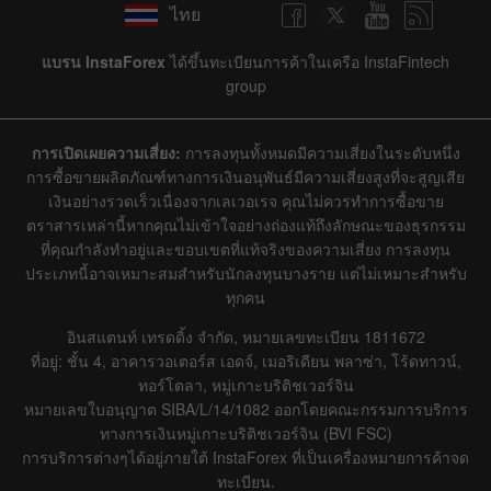
ไทย
แบรน InstaForex
ได้ขึ้นทะเบียนการค้าในเครือ InstaFintech
group
การเปิดเผยความเสี่ยง:
การลงทุนทั้งหมดมีความเสี่ยงในระดับหนึ่ง
การซื้อขายผลิตภัณฑ์ทางการเงินอนุพันธ์มีความเสี่ยงสูงที่จะสูญเสีย
เงินอย่างรวดเร็วเนื่องจากเลเวอเรจ คุณไม่ควรทำการซื้อขาย
ตราสารเหล่านี้หากคุณไม่เข้าใจอย่างถ่องแท้ถึงลักษณะของธุรกรรม
ที่คุณกำลังทำอยู่และขอบเขตที่แท้จริงของความเสี่ยง การลงทุน
ประเภทนี้อาจเหมาะสมสำหรับนักลงทุนบางราย แต่ไม่เหมาะสำหรับ
ทุกคน
อินสแตนท์ เทรดดิ้ง จำกัด, หมายเลขทะเบียน 1811672
ที่อยู่: ชั้น 4, อาคารวอเตอร์ส เอดจ์, เมอริเดียน พลาซ่า, โร้ดทาวน์,
ทอร์โตลา, หมู่เกาะบริติชเวอร์จิน
หมายเลขใบอนุญาต SIBA/L/14/1082 ออกโดยคณะกรรมการบริการ
ทางการเงินหมู่เกาะบริติชเวอร์จิน (BVI FSC)
การบริการต่างๆได้อยู่ภายใต้ InstaForex ที่เป็นเครื่องหมายการค้าจด
ทะเบียน.