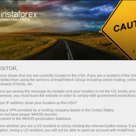
สำหรับเทรดเดอร์
เงื่อนไขการซื้อขาย
ความปลอดภัยกับ InstaForex
ISITOR,
ess shows that you are currently located in the USA. If you are a resident of the Uni
ความปลอดภัยกับ
ibited from using the services of InstaFintech Group including online trading, online
drawal of funds, etc.
InstaForex
k you are seeing this message by mistake and your location is not the US, kindly pro
herwise, you must leave the website in order to comply with government restrictions
ur IP address show your location as the USA?
หลังจากที่เปิดบัญชีกับ InstaForex Company
sing a VPN provided by a hosting company based in the United States;
ลูกค้าจะได้รับการคุ้มครองความปลอดภัยอย่าง
oes not have proper WHOIS records;
เต็มรูปแบบทั้งทางด้านการเงินและทางเทคนิค
occurred in the WHOIS geolocation database.
นอกจากนั้น เทคโนโลยีส่วนใหญ่ที่ InstaForex
irm whether you are a US resident or not by clicking the relevant button below. If y
ption, being a US resident, you will not be able to open an account with InstaForex
Company นำมาใช้นั้นเป็นการคุ้มครองความ