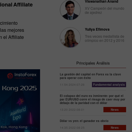
Viswanathan Anand
onal Affiliate
XV Campeón del mundo
de ajedrez
ocimiento
Yuliya Efimova
 las mejores
Tres veces medallista de
el Affiliate
olímpico en 2012 y 2016
Principales Análisis
La gestión del capital en Forex es la clave
para operar con éxito
11:54 2024-07-26
Fundamental analysis
El colapso del euro es inminente: por qué el
par EUR/USD corre el riesgo de caer muy por
debajo de la paridad con el dólar
13:20 2022-08-01
News
Dólar vs yen: el ganador es obvio
14:35 2022-08-25
News