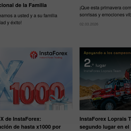
cional de la Familia
¡Que esta primavera com
sonrisas y emociones vib
eamos a usted y a su familia
ad y éxito!
02.03.2026
X de InstaForex:
InstaForex Loprais T
ación de hasta x1000 por
segundo lugar en el