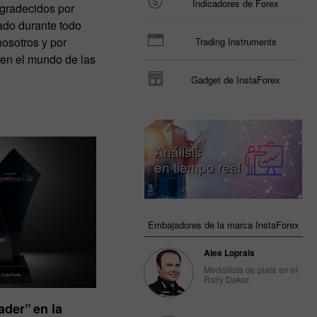
Indicadores de Forex
gradecidos por
ado durante todo
nosotros y por
Trading Instruments
 en el mundo de las
Gadget de InstaForex
Análisis
en tiempo real
Embajadores de la marca InstaForex
Ales Loprais
Medallista de plata en el
Rally Dakar.
der” en la