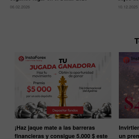
06.02.2026
10.12.2025
T
¡Haz jaque mate a las barreras
Invirti
financieras y consigue 5.000 $ este
un prem