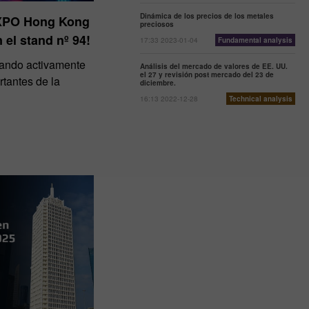
Dinámica de los precios de los metales
EXPO Hong Kong
preciosos
 el stand nº 94!
17:33 2023-01-04
Fundamental analysis
ipando activamente
Análisis del mercado de valores de EE. UU.
el 27 y revisión post mercado del 23 de
tantes de la
diciembre.
16:13 2022-12-28
Technical analysis