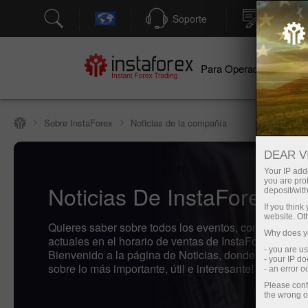
Soporte
Apertura
Para Operadores
Par
Sobre InstaForex
Noticias de la compañía
DEAR V
Your IP addr
you are proh
Noticias De InstaForex
deposit/with
If you thin
website. Ot
Quieres saber sobre todos los eventos, concursos y 
Why does yo
actuales en el horario de ventas de InstaForex? ¡Ent
- you are u
Bienvenido a la página de Noticias, donde se publica
- your IP d
sobre lo más importante, útil e interesante!
- an error 
Please conf
the wrong o