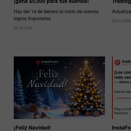
¡gana $5,000 para tus sueños!
Trading
Haz del 14 de febrero el inicio de nuevos
Actualiz
logros financieros
30.01.2026
02.02.2026
¡Feliz Navidad!
InstaFo