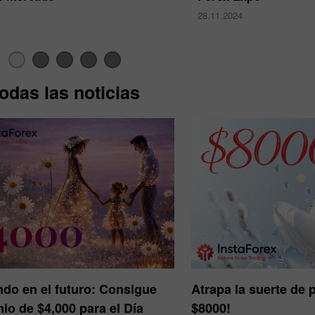
28.11.2024
odas las noticias
Bono de 30%
Depósito Afortunado
Bono del Club InstaForex
endo en el futuro: Consigue
Atrapa la suerte de 
io de $4,000 para el Día
$8000!