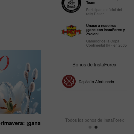
Team
Participante oficial del
rally Dakar
Únase a nosotros -
¡gane con InstaForex y
Zvolen!
Ganador de la Copa
Continental IIHF en 2005
Bonos de InstaForex
Bono de 30%
Depósito Afortunado
Bono del Club InstaForex
Todos los bonos de InstaForex
primavera: ¡gana