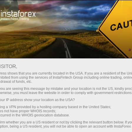
 instantánea de la cuenta
Plataforma comercial
a Principiantes
Para Inversionistas
Para Socios
Campa
ISITOR,
ess shows that you are currently located in the USA. If you are a resident of the Uni
ibited from using the services of InstaFintech Group including online trading, online
drawal of funds, etc.
k you are seeing this message by mistake and your location is not the US, kindly pro
herwise, you must leave the website in order to comply with government restrictions
cambios
ur IP address show your location as the USA?
onces
sing a VPN provided by a hosting company based in the United States;
n materiales
oes not have proper WHOIS records;
occurred in the WHOIS geolocation database.
irm whether you are a US resident or not by clicking the relevant button below. If y
ption, being a US resident, you will not be able to open an account with InstaForex