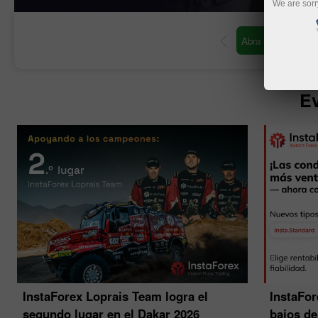
We are sorr
 de operaciones
Abra una cuenta demo
Ev
InstaForex Loprais Team logra el
InstaFor
segundo lugar en el Dakar 2026
bajos d