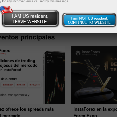
y for any inconvenience caused by this message.
Deposite
entos principales
ex ofrece los spreads más
InstaForex en la exp
el mercado
Forex Expo