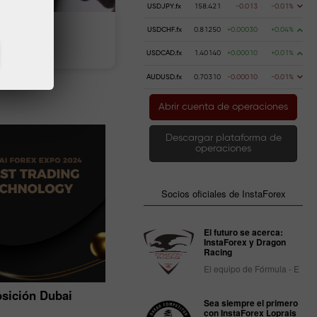
USDJPY.fx
158.421
-0.013
-0.01%
USDCHF.fx
0.81250
+0.00030
+0.04%
 dinero
Retire dinero
USDCAD.fx
1.40140
+0.00010
+0.01%
AUDUSD.fx
0.70310
-0.00010
-0.01%
Abrir cuenta de operaciones
Descargar plataforma de
operaciones
Socios oficiales de InstaForex
El futuro se acerca:
InstaForex y Dragon
Racing
El equipo de Fórmula - E
osición Dubai
InstaForex Big Five
Sea siempre el primero
con InstaForex Loprais
08.02.2023