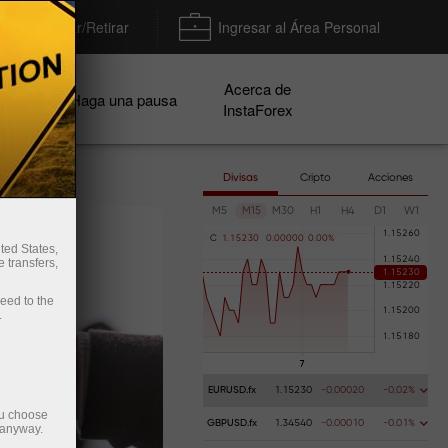
Depositar/Retirar
Ingresar al Área Personal
Acerca de
ñas
Haga una pausa
InstaForex
Divisas
Cripto
Acciones
M5
M15
M30
H1
H4
D1
W1
C
1
.
1
5
2
3
0
0
.
0
0
0
0
0
0
.
0
0
%
ted States,
 transfers,
ceed to the
.
EURUSD.fx
1.15230
-0.00020
-0.02%
ou choose
GBPUSD.fx
1.34540
-0.00010
-0.01%
 anyway.