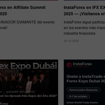
rex en Affiliate Summit
InstaForex en IFX 
2025
2025 — ¡Visítanos en
INADOR DIAMANTE del evento
​InstaForex sigue partic
onal!
en los eventos más impor
industria financiera
23.10.2025